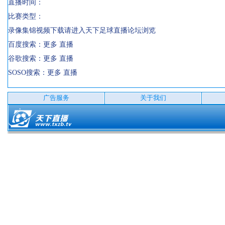
直播时间：
比赛类型：
录像集锦视频下载请进入
天下足球直播论坛
浏览
百度搜索：
更多 直播
谷歌搜索：
更多 直播
SOSO搜索：
更多 直播