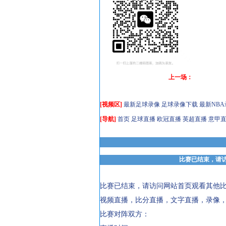
上一场：
[视频区]
最新足球录像
足球录像下载
最新NBA
[导航]
首页
足球直播
欧冠直播
英超直播
意甲
比赛已结束，请访
比赛已结束，请访问网站首页观看其他
视频直播，比分直播，文字直播，录像
比赛对阵双方：