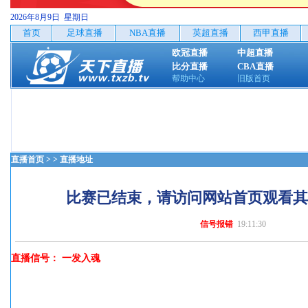
直播首页
>
> 直播地址
比赛已结束，请访问网站首页观看
信号报错
19:11:30
直播信号：
一发入魂