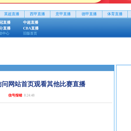
访问网站首页观看其他比赛直播
信号报错
8:24:48