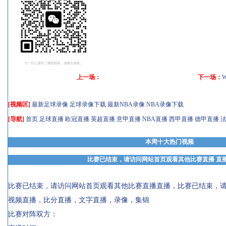
上一场：
下一场：
[视频区]
最新足球录像
足球录像下载
最新NBA录像
NBA录像下载
[导航]
首页
足球直播
欧冠直播
英超直播
意甲直播
NBA直播
西甲直播
德甲直播
本周十大热门视频
比赛已结束，请访问网站首页观看其他比赛直播 直
比赛已结束，请访问网站首页观看其他比赛直播直播，比赛已结束，
视频直播，比分直播，文字直播，录像，集锦
比赛对阵双方：