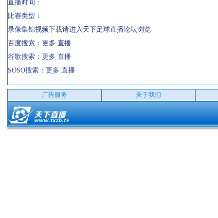
直播时间：
比赛类型：
录像集锦视频下载请进入
天下足球直播论坛
浏览
百度搜索：
更多 直播
谷歌搜索：
更多 直播
SOSO搜索：
更多 直播