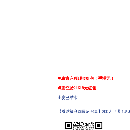
免费京东领现金红包！手慢无！
点击立抢21618元红包
比赛已结束
【看球福利群最后召集】200人已满！