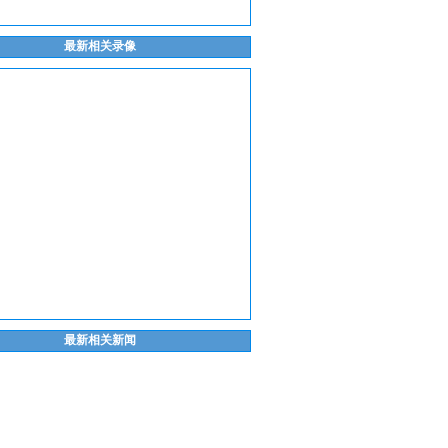
最新相关录像
最新相关新闻