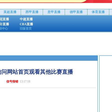
访问网站首页观看其他比赛直播
信号报错
13:17:18