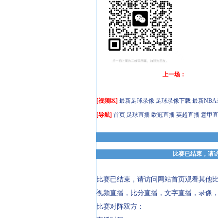
上一场：
[视频区]
最新足球录像
足球录像下载
最新NBA
[导航]
首页
足球直播
欧冠直播
英超直播
意甲
比赛已结束，请访
比赛已结束，请访问网站首页观看其他
视频直播，比分直播，文字直播，录像
比赛对阵双方：