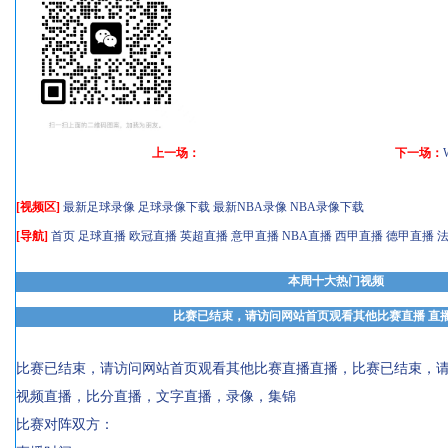
上一场：
下一场：
[视频区]
最新足球录像
足球录像下载
最新NBA录像
NBA录像下载
[导航]
首页
足球直播
欧冠直播
英超直播
意甲直播
NBA直播
西甲直播
德甲直播
本周十大热门视频
比赛已结束，请访问网站首页观看其他比赛直播 直
比赛已结束，请访问网站首页观看其他比赛直播直播，比赛已结束，
视频直播，比分直播，文字直播，录像，集锦
比赛对阵双方：