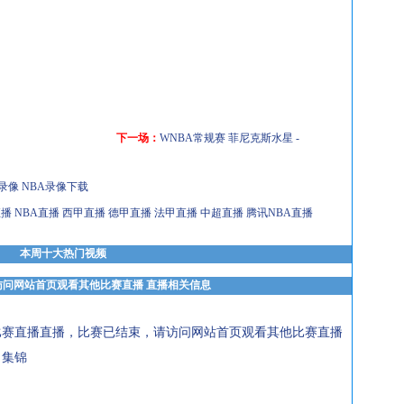
下一场：
WNBA常规赛 菲尼克斯水星 -
录像
NBA录像下载
直播
NBA直播
西甲直播
德甲直播
法甲直播
中超直播
腾讯NBA直播
本周十大热门视频
问网站首页观看其他比赛直播 直播相关信息
比赛直播直播，比赛已结束，请访问网站首页观看其他比赛直播
，集锦