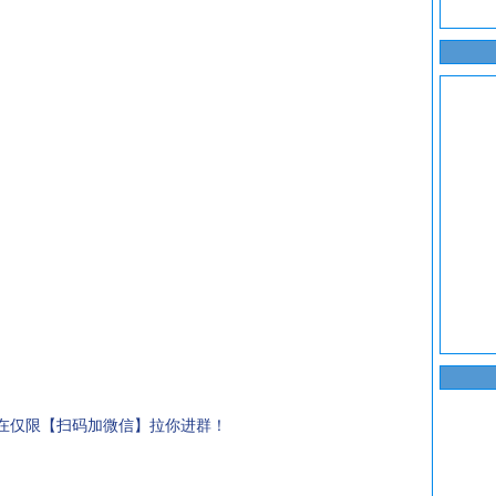
现在仅限【扫码加微信】拉你进群！