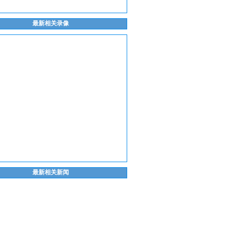
最新相关录像
最新相关新闻